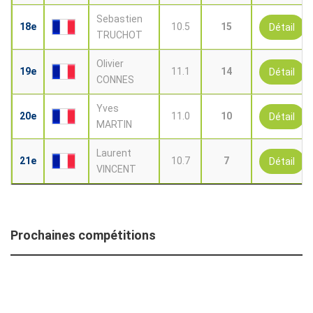
Sebastien
18e
10.5
15
Détail
TRUCHOT
Olivier
19e
11.1
14
Détail
CONNES
Yves
20e
11.0
10
Détail
MARTIN
Laurent
21e
10.7
7
Détail
VINCENT
Prochaines compétitions