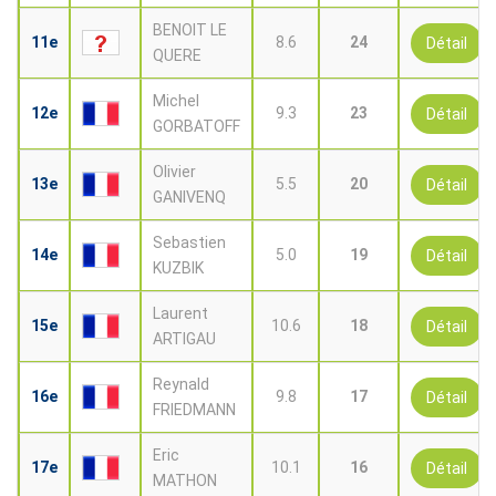
BENOIT LE
11e
8.6
24
Détail
QUERE
Michel
12e
9.3
23
Détail
GORBATOFF
Olivier
13e
5.5
20
Détail
GANIVENQ
Sebastien
14e
5.0
19
Détail
KUZBIK
Laurent
15e
10.6
18
Détail
ARTIGAU
Reynald
16e
9.8
17
Détail
FRIEDMANN
Eric
17e
10.1
16
Détail
MATHON