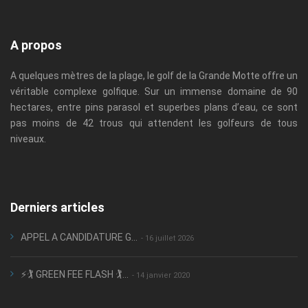
A propos
A quelques mètres de la plage, le golf de la Grande Motte offre un
véritable complexe golfique. Sur un immense domaine de 90
hectares, entre pins parasol et superbes plans d’eau, ce sont
pas moins de 42 trous qui attendent les golfeurs de tous
niveaux.
Derniers articles
APPEL A CANDIDATURE G...
- 16 juillet 2026
⚡🏌️ GREEN FEE FLASH 🏌️...
- 14 janvier 2020