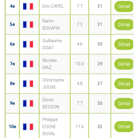
4e
Eric CAPEL
7.7
31
Détail
Karim
5e
7.3
31
Détail
BOUAFIA
Guillaume
6e
4.6
30
Détail
DOAT
Nicolas
7e
10.0
29
Détail
DIAZ
Christophe
8e
4.8
27
Détail
JOUVE
Denis
9e
7.7
26
Détail
BESSON
Philippe
10e
EOCHE
11.6
25
Détail
DUVAL