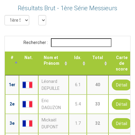
Résultats Brut - 1ère Série Messieurs
Rechercher :
#
Nat.
Nom et
Idx.
Total
Carte
Prénom
de
score
Léonard
1er
6.1
40
Détail
DEPUILLE
Eric
2e
5.4
33
Détail
DAGUZON
Mickaël
3e
1.7
32
Détail
DUPONT