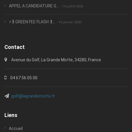
APPEL A CANDIDATURE G...
- 16 juillet 2026
⚡🏌️ GREEN FEE FLASH 🏌️...
- 14 janvier 2020
Contact
Avenue du Golf, La Grande Motte, 34280, France
04 67 56 05 00
golf@lagrandemotte.fr
Liens
Accueil