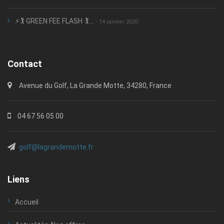
⚡🏌️ GREEN FEE FLASH 🏌️...
- 14 janvier 2020
Contact
Avenue du Golf, La Grande Motte, 34280, France
04 67 56 05 00
golf@lagrandemotte.fr
Liens
Accueil